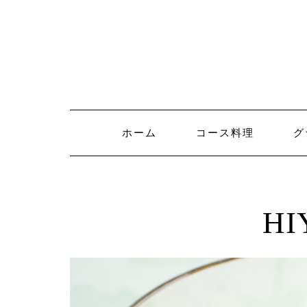
Skip
to
content
ホーム
コース料理
グ
HI