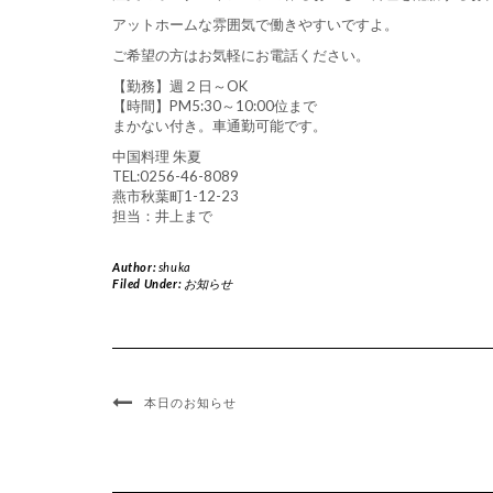
アットホームな雰囲気で働きやすいですよ。
ご希望の方はお気軽にお電話ください。
【勤務】週２日～OK
【時間】PM5:30～10:00位まで
まかない付き。車通勤可能です。
中国料理 朱夏
TEL:0256-46-8089
燕市秋葉町1-12-23
担当：井上まで
Author:
shuka
Filed Under:
お知らせ
本日のお知らせ