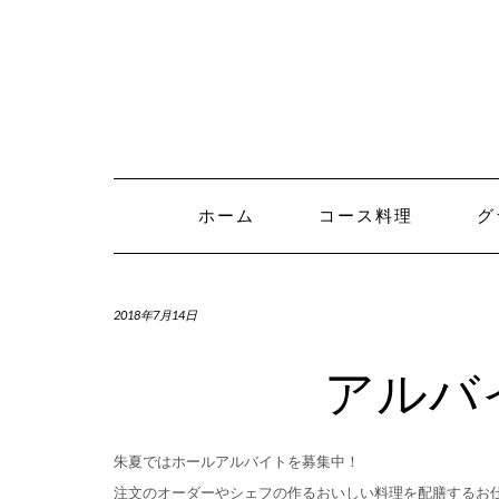
Skip
to
content
ホーム
コース料理
グ
2018年7月14日
アルバ
朱夏ではホールアルバイトを募集中！
注文のオーダーやシェフの作るおいしい料理を配膳するお