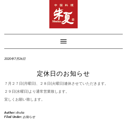
Skip
to
content
Toggle Navigation
2020年7月26日
定休日のお知らせ
７月２７日(月曜日)、２８日(火曜日)連休させていただきます。
２９日(水曜日)より通常営業致します。
宜しくお願い致します。
Author:
shuka
Filed Under:
お知らせ