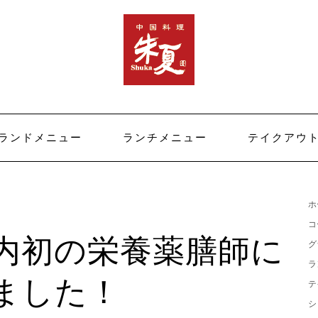
ランドメニュー
ランチメニュー
テイクアウ
ホ
コ
内初の栄養薬膳師に
グ
ラ
ました！
テ
シ