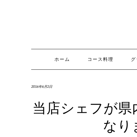
Skip
to
content
ホーム
コース料理
グ
2016年6月2日
当店シェフが県
なり